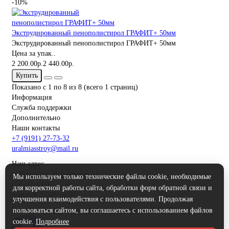
-10%
Экструдированный пенополистирол ГРАФИТ+ 50мм
Экструдированный пенополистирол ГРАФИТ+ 50мм
Цена за упак..
2 200.00р.
2 440.00р.
Купить
Показано с 1 по 8 из 8 (всего 1 страниц)
Информация
Служба поддержки
Дополнительно
Наши контакты
+7 (9191) 27-73-32
uralmiasstroy@mail.ru
Наш адрес
г. Миасс, ул. Набережная 5А
Мы используем только технические файлы cookie, необходимые
ПН-ПТ 09:00–17:00
для корректной работы сайта, обработки форм обратной связи и
перерыв 13:00–14:00
улучшения взаимодействия с пользователями. Продолжая
ЕвроПрофиль - Завод кровли и фасада
© 2012-2026
пользоваться сайтом, вы соглашаетесь с использованием файлов
cookie.
Подробнее