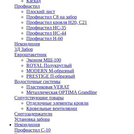
Каскад
Профнастил
Плоский лист
Профнастил С8 на забор
Профнастил кровля Н20, С21
Профнастил НС-35
Профнастил НС-44
Профнастил Н-60
Некондиция
3Д Забор
Евроштакетник
Эконом МШ-100
ROYAL Полукруглый
MODERN М-образный
PRESTIGE П-образный
Водосточные системы
Пластиковая VERAT
Металлическая OPTIMA Grandline
Сопутствующие товары
Отделочные элементы кровли
Кровельные вентиляции
Снегозадержатели
Установка забора
Некондиция
Профнастил С-10