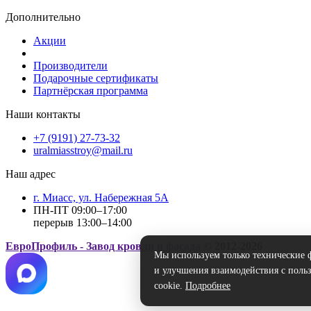
Дополнительно
Акции
Производители
Подарочные сертификаты
Партнёрская программа
Наши контакты
+7 (9191) 27-73-32
uralmiasstroy@mail.ru
Наш адрес
г. Миасс, ул. Набережная 5А
ПН-ПТ 09:00–17:00
перерыв 13:00–14:00
ЕвроПрофиль - Завод кровли и фасада
© 2012-2026
Мы используем только технические ф
и улучшения взаимодействия с польз
cookie.
Подробнее