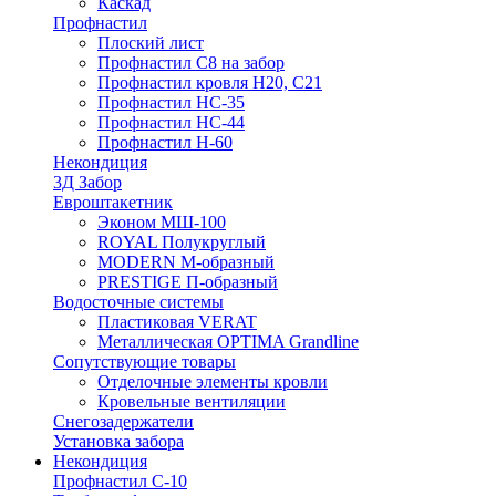
Каскад
Профнастил
Плоский лист
Профнастил С8 на забор
Профнастил кровля Н20, С21
Профнастил НС-35
Профнастил НС-44
Профнастил Н-60
Некондиция
3Д Забор
Евроштакетник
Эконом МШ-100
ROYAL Полукруглый
MODERN М-образный
PRESTIGE П-образный
Водосточные системы
Пластиковая VERAT
Металлическая OPTIMA Grandline
Сопутствующие товары
Отделочные элементы кровли
Кровельные вентиляции
Снегозадержатели
Установка забора
Некондиция
Профнастил С-10