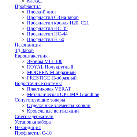
Каскад
Профнастил
Плоский лист
Профнастил С8 на забор
Профнастил кровля Н20, С21
Профнастил НС-35
Профнастил НС-44
Профнастил Н-60
Некондиция
3Д Забор
Евроштакетник
Эконом МШ-100
ROYAL Полукруглый
MODERN М-образный
PRESTIGE П-образный
Водосточные системы
Пластиковая VERAT
Металлическая OPTIMA Grandline
Сопутствующие товары
Отделочные элементы кровли
Кровельные вентиляции
Снегозадержатели
Установка забора
Некондиция
Профнастил С-10