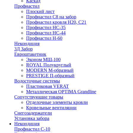
Каскад
Профнастил
Плоский лист
Профнастил С8 на забор
Профнастил кровля Н20, С21
Профнастил НС-35
Профнастил НС-44
Профнастил Н-60
Некондиция
3Д Забор
Евроштакетник
Эконом МШ-100
ROYAL Полукруглый
MODERN М-образный
PRESTIGE П-образный
Водосточные системы
Пластиковая VERAT
Металлическая OPTIMA Grandline
Сопутствующие товары
Отделочные элементы кровли
Кровельные вентиляции
Снегозадержатели
Установка забора
Некондиция
Профнастил С-10