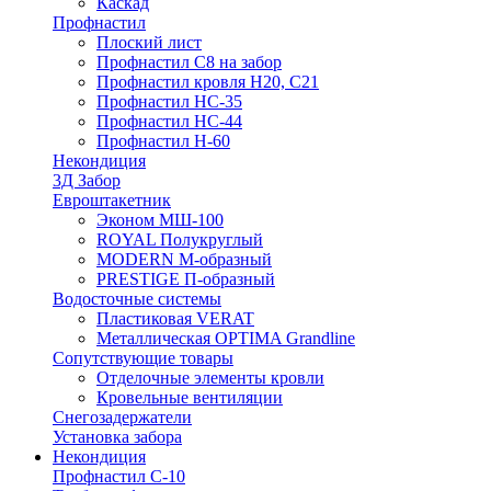
Каскад
Профнастил
Плоский лист
Профнастил С8 на забор
Профнастил кровля Н20, С21
Профнастил НС-35
Профнастил НС-44
Профнастил Н-60
Некондиция
3Д Забор
Евроштакетник
Эконом МШ-100
ROYAL Полукруглый
MODERN М-образный
PRESTIGE П-образный
Водосточные системы
Пластиковая VERAT
Металлическая OPTIMA Grandline
Сопутствующие товары
Отделочные элементы кровли
Кровельные вентиляции
Снегозадержатели
Установка забора
Некондиция
Профнастил С-10