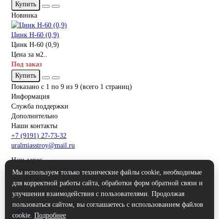
Купить
Новинка
Цинк Н-60 (0,9)
Цинк Н-60 (0,9)
Цена за м2..
Под заказ
Купить
Показано с 1 по 9 из 9 (всего 1 страниц)
Информация
Служба поддержки
Дополнительно
Наши контакты
+7 (9191) 27-73-32
uralmiasstroy@mail.ru
Наш адрес
г. Миасс, ул. Набережная 5А
Мы используем только технические файлы cookie, необходимые
ПН-ПТ 09:00–17:00
для корректной работы сайта, обработки форм обратной связи и
перерыв 13:00–14:00
улучшения взаимодействия с пользователями. Продолжая
ЕвроПрофиль - Завод кровли и фасада
© 2012-2026
пользоваться сайтом, вы соглашаетесь с использованием файлов
cookie.
Подробнее