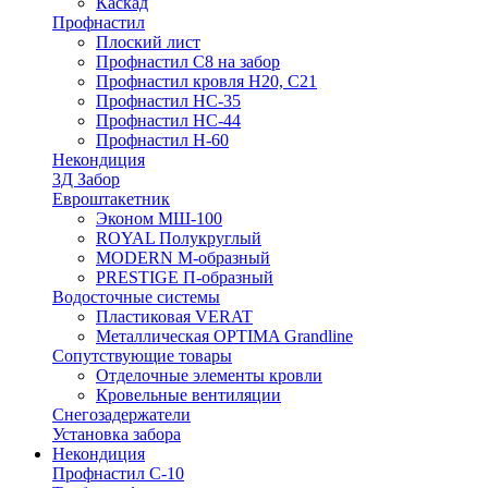
Каскад
Профнастил
Плоский лист
Профнастил С8 на забор
Профнастил кровля Н20, С21
Профнастил НС-35
Профнастил НС-44
Профнастил Н-60
Некондиция
3Д Забор
Евроштакетник
Эконом МШ-100
ROYAL Полукруглый
MODERN М-образный
PRESTIGE П-образный
Водосточные системы
Пластиковая VERAT
Металлическая OPTIMA Grandline
Сопутствующие товары
Отделочные элементы кровли
Кровельные вентиляции
Снегозадержатели
Установка забора
Некондиция
Профнастил С-10