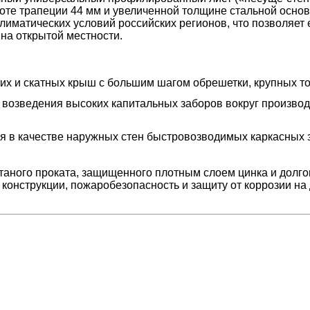
соте трапеции 44 мм и увеличенной толщине стальной осно
климатических условий российских регионов, что позволяе
 на открытой местности.
х и скатных крыш с большим шагом обрешетки, крупных тор
возведения высоких капитальных заборов вокруг производ
 в качестве наружных стен быстровозводимых каркасных з
атаного проката, защищенного плотным слоем цинка и дол
онструкции, пожаробезопасность и защиту от коррозии на 