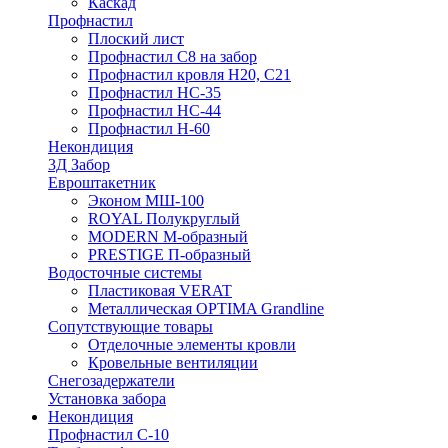
Каскад
Профнастил
Плоский лист
Профнастил С8 на забор
Профнастил кровля Н20, С21
Профнастил НС-35
Профнастил НС-44
Профнастил Н-60
Некондиция
3Д Забор
Евроштакетник
Эконом МШ-100
ROYAL Полукруглый
MODERN М-образный
PRESTIGE П-образный
Водосточные системы
Пластиковая VERAT
Металлическая OPTIMA Grandline
Сопутствующие товары
Отделочные элементы кровли
Кровельные вентиляции
Снегозадержатели
Установка забора
Некондиция
Профнастил С-10