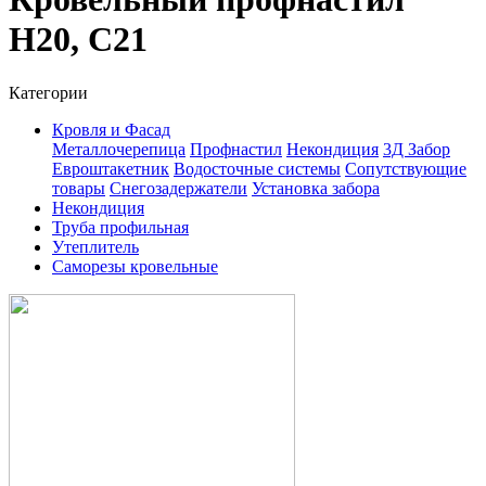
Н20, С21
Категории
Кровля и Фасад
Металлочерепица
Профнастил
Некондиция
3Д Забор
Евроштакетник
Водосточные системы
Сопутствующие
товары
Снегозадержатели
Установка забора
Некондиция
Труба профильная
Утеплитель
Саморезы кровельные